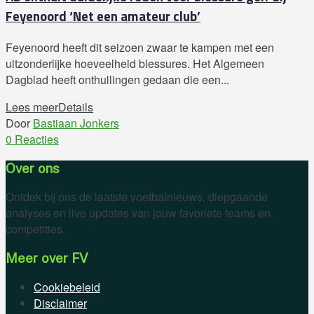
Feyenoord ‘Net een amateur club’
Feyenoord heeft dit seizoen zwaar te kampen met een
uitzonderlijke hoeveelheid blessures. Het Algemeen
Dagblad heeft onthullingen gedaan die een...
Lees meer
Details
Door
Bastiaan Jonkers
0 Reacties
Over ons
Ontdek bij ons de laatste voetbalnieuws, diepgaande
analyses en live updates van jouw favoriete teams en
competities.
Meer over FV
Cookiebeleid
Disclaimer