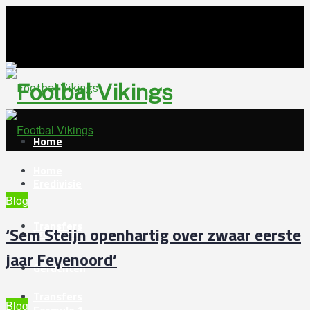
Footbal Vikin
Home
Home
Eredivisie
Blog
Transfers
‘Sem Steijn openhartig over zwaar eerste
Eredivisie
jaar Feyenoord’
Geruchten
Transfers
Blog