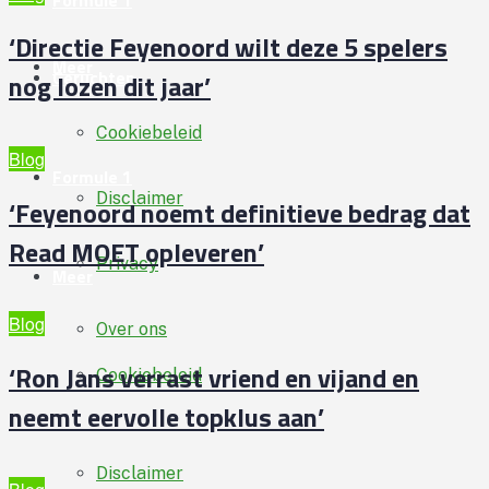
Formule 1
‘Directie Feyenoord wilt deze 5 spelers
Meer
Geruchten
nog lozen dit jaar’
Cookiebeleid
Blog
Formule 1
Disclaimer
‘Feyenoord noemt definitieve bedrag dat
Read MOET opleveren’
Privacy
Meer
Blog
Over ons
‘Ron Jans verrast vriend en vijand en
Cookiebeleid
neemt eervolle topklus aan’
Disclaimer