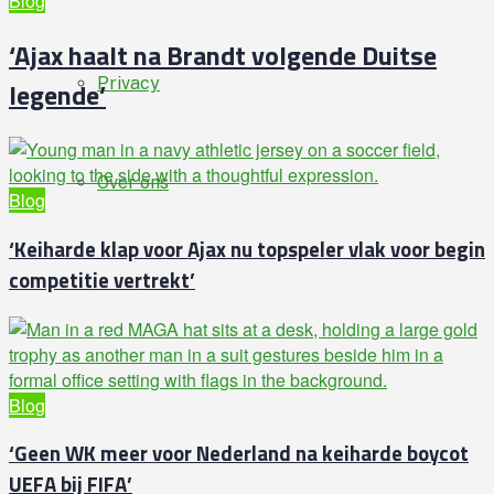
Blog
‘Ajax haalt na Brandt volgende Duitse
Privacy
legende’
Over ons
Blog
‘Keiharde klap voor Ajax nu topspeler vlak voor begin
competitie vertrekt’
Blog
‘Geen WK meer voor Nederland na keiharde boycot
UEFA bij FIFA’