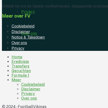
Ontdek bij ons de laatste voetbalnieuws, diepgaande analyses
Privacy
Meer over FV
Cookiebeleid
Disclaimer
Over ons
Notice & Takedown
Over ons
Privacy
Home
Eredivisie
Transfers
Geruchten
Formule 1
Meer
Cookiebeleid
Disclaimer
Privacy
Over ons
© 2024 - FootballVikings