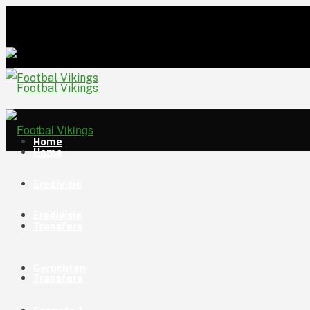
Home
Home
Eredivisie
Eredivisie
Transfers
Geruchten
Transfers