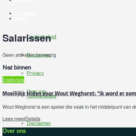
Formule 1
Geruchten
Meer
Salarissen
Cookiebeleid
Formule 1
Geen artikelen aanwezig
Disclaimer
Net binnen
Meer
Privacy
Eredivisie
Over ons
Moeilijke tijden voor Wout Weghorst: “ik word er som
Cookiebeleid
Wout Weghorst is een speler die vaak in het middelpunt van de 
Lees meer
Details
Disclaimer
Over ons