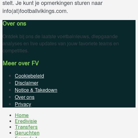
stelt. Je kunt je opmerkingen sturen naar
info(at)footballvikings.com.
Over ons
Ontdek bij ons de laatste voetbalnieuws, diepgaande
analyses en live updates van jouw favoriete teams en
competities.
Meer over FV
Cookiebeleid
Disclaimer
Notice & Takedown
Over ons
Privacy
Home
Eredivisie
Transfers
Geruchten