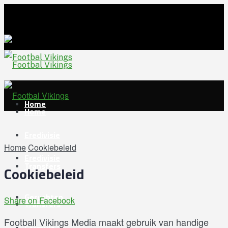
Home
Home
Eredivisie
Home
Cookiebeleid
Eredivisie
Transfers
Cookiebeleid
Geruchten
Share on Facebook
Transfers
Football Vikings Media maakt gebruik van handige