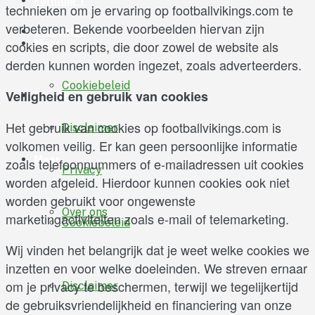
Formule 1
technieken om je ervaring op footballvikings.com te
verbeteren. Bekende voorbeelden hiervan zijn
Geruchten
Meer
cookies en scripts, die door zowel de website als
derden kunnen worden ingezet, zoals adverteerders.
Cookiebeleid
Formule 1
Veiligheid en gebruik van cookies
Het gebruik van cookies op footballvikings.com is
Disclaimer
volkomen veilig. Er kan geen persoonlijke informatie
Meer
zoals telefoonnummers of e-mailadressen uit cookies
Privacy
worden afgeleid. Hierdoor kunnen cookies ook niet
worden gebruikt voor ongewenste
Over ons
marketingactiviteiten zoals e-mail of telemarketing.
Cookiebeleid
Wij vinden het belangrijk dat je weet welke cookies we
inzetten en voor welke doeleinden. We streven ernaar
om je privacy te beschermen, terwijl we tegelijkertijd
Disclaimer
de gebruiksvriendelijkheid en financiering van onze