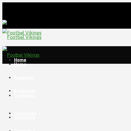
Home
Home
Eredivisie
Eredivisie
Transfers
Geruchten
Transfers