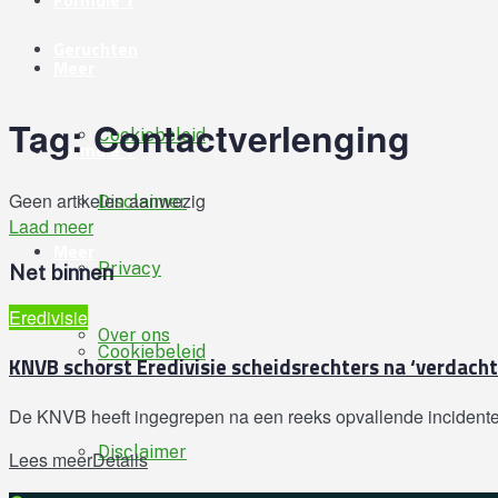
Formule 1
Geruchten
Meer
Tag:
Contactverlenging
Cookiebeleid
Formule 1
Geen artikelen aanwezig
Disclaimer
Laad meer
Meer
Privacy
Net binnen
Eredivisie
Over ons
Cookiebeleid
KNVB schorst Eredivisie scheidsrechters na ‘verdach
De KNVB heeft ingegrepen na een reeks opvallende incidenten w
Disclaimer
Lees meer
Details