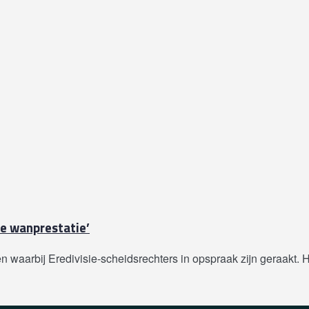
te wanprestatie’
aarbij Eredivisie-scheidsrechters in opspraak zijn geraakt. He