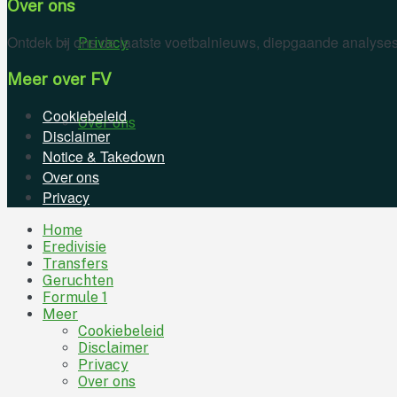
Over ons
Ontdek bij ons de laatste voetbalnieuws, diepgaande analyses
Privacy
Meer over FV
Cookiebeleid
Over ons
Disclaimer
Notice & Takedown
Over ons
Privacy
Home
Eredivisie
Transfers
Geruchten
Formule 1
Meer
Cookiebeleid
Disclaimer
Privacy
Over ons