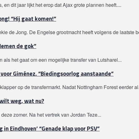
en dit jaar lijkt het erop dat Ajax grote plannen heeft....
ong! “Hij gaat komen!”
kie de Jong. De Engelse grootmacht heeft volgens de laatste be
“Nemen de gok”
als het gaat om een mogelijke transfer van Lutsharel...
h voor Giménez. “Biedingsoorlog aanstaande”
klapper op de transfermarkt. Nadat Nottingham Forest eerder al.
wilt weg, wat nu?
d deze zomer. Na het vertrek van Jordan Teze...
g in Eindhoven’ “Genade klap voor PSV”