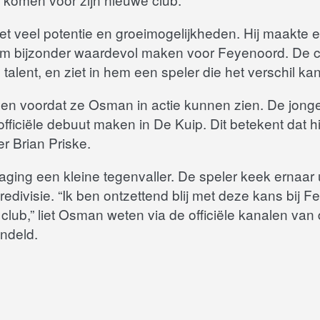
 veel potentie en groeimogelijkheden. Hij maakte ee
em bijzonder waardevol maken voor Feyenoord. De c
talent, en ziet in hem een speler die het verschil k
en voordat ze Osman in actie kunnen zien. De jong
 officiële debuut maken in De Kuip. Dit betekent dat h
er Brian Priske.
ing een kleine tegenvaller. De speler keek ernaar uit
 Eredivisie. “Ik ben ontzettend blij met deze kans bi
lub,” liet Osman weten via de officiële kanalen van 
andeld.