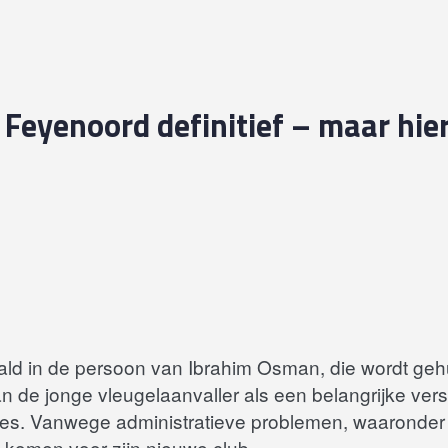
 Feyenoord definitief – maar hi
ld in de persoon van Ibrahim Osman, die wordt geh
 de jonge vleugelaanvaller als een belangrijke vers
s. Vanwege administratieve problemen, waaronder d
 komen voor zijn nieuwe club.