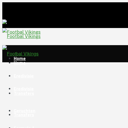
Home
Home
Eredivisie
Eredivisie
Transfers
Geruchten
Transfers