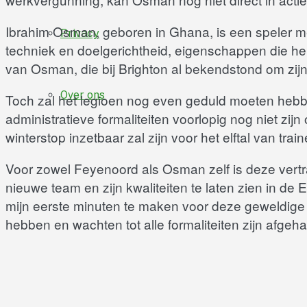
Ibrahim Osman, geboren in Ghana, is een speler met
Privacy
techniek en doelgerichtheid, eigenschappen die h
van Osman, die bij Brighton al bekendstond om zijn 
Over ons
Toch zal het legioen nog even geduld moeten hebb
administratieve formaliteiten voorlopig nog niet zijn
winterstop inzetbaar zal zijn voor het elftal van train
Voor zowel Feyenoord als Osman zelf is deze vertrag
nieuwe team en zijn kwaliteiten te laten zien in de
mijn eerste minuten te maken voor deze geweldige c
hebben en wachten tot alle formaliteiten zijn afgeh