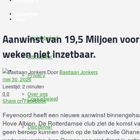
Formule 1
Geruchten
Meer
Aanwinst van 19,5 Miljoen voor
Cookiebeleid
Formule 1
weken niet inzetbaar.
Disclaimer
Meer
Door
Bastiaan Jonkers
Privacy
mei 30, 2026
Leestijd: 2 minuten
0
0
Over ons
Cookiebeleid
Share on Facebook
Feyenoord heeft een nieuwe aanwinst binnengehaa
Hove Albion. De Rotterdamse club ziet de komst van
Disclaimer
geen beroep kunnen doen op de talentvolle Ghanee
werkvergunning, kan Osman nog niet direct in actie