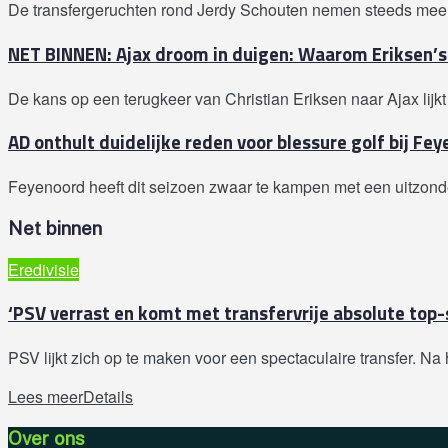
De transfergeruchten rond Jerdy Schouten nemen steeds meer toe,
NET BINNEN: Ajax droom in duigen: Waarom Eriksen’s 
De kans op een terugkeer van Christian Eriksen naar Ajax lijk
AD onthult duidelijke reden voor blessure golf bij Fe
Feyenoord heeft dit seizoen zwaar te kampen met een uitzond
Net binnen
Eredivisie
‘PSV verrast en komt met transfervrije absolute top-
PSV lijkt zich op te maken voor een spectaculaire transfer. Na
Lees meer
Details
Over ons