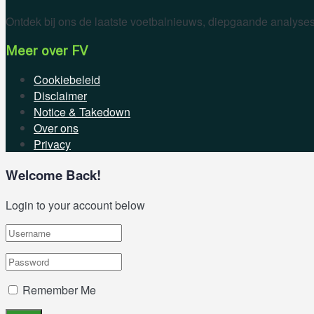
Ontdek bij ons de laatste voetbalnieuws, diepgaande analyses
Meer over FV
Cookiebeleid
Disclaimer
Notice & Takedown
Over ons
Privacy
Welcome Back!
Login to your account below
Remember Me