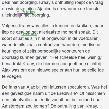
deal niet doorging. Kraay’s onthulling roept de vraag
op wie deze bijna-Ajacied is en waarom de transfer
Privacy
uiteindelijk niet doorging.
Volgens Kraay was alles in kannen en kruiken, maar
liep de deal op het allerlaatste moment spaak. Dit
Over ons
soort situaties zijn niet ongewoon in de voetballerij,
waar details zoals contractvoorwaarden, medische
keuringen of zelfs persoonlijke voorkeuren de
doorslag kunnen geven. “Het scheelde heel weinig,”
benadrukt Kraay, die hiermee aangeeft hoe dichtbij
Ajax was om een nieuwe speler aan hun selectie toe
te voegen.
De fans van Ajax blijven intussen speculeren. Was het
een gevestigde naam uit de Eredivisie? Of misschien
een talentvolle speler die vanuit het buitenland naar
Amsterdam zou komen? De onthulling van Kraay,