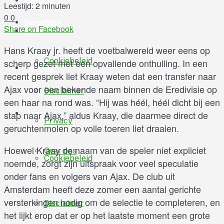
Formule 1
Leestijd: 2 minuten
0
0
Geruchten
Share on Facebook
Meer
Hans Kraay jr. heeft de voetbalwereld weer eens op
Cookiebeleid
scherp gezet met een opvallende onthulling. In een
Formule 1
recent gesprek liet Kraay weten dat een transfer naar
Ajax voor een bekende naam binnen de Eredivisie op
Disclaimer
een haar na rond was. “Hij was héél, héél dicht bij een
Meer
stap naar Ajax,” aldus Kraay, die daarmee direct de
Privacy
geruchtenmolen op volle toeren liet draaien.
Hoewel Kraay de naam van de speler niet expliciet
Over ons
Cookiebeleid
noemde, zorgt zijn uitspraak voor veel speculatie
onder fans en volgers van Ajax. De club uit
Amsterdam heeft deze zomer een aantal gerichte
versterkingen nodig om de selectie te completeren, en
Disclaimer
het lijkt erop dat er op het laatste moment een grote