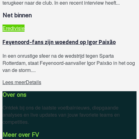
terugkeer naar de club. In een recent interview heeft...
Net binnen
Eredivisie
Feyenoord-fans zijn woedend op Igor Paixão
In een onrustige sfeer na de wedstrijd tegen Sparta
Rotterdam, staat Feyenoord-aanvaller Igor Paixão in het oog
van de storm....
Lees meer
Details
Over ons
Ontdek bij ons de laatste voetbalnieuws, diepgaande
analyses en live updates van jouw favoriete teams en
competities.
Meer over FV