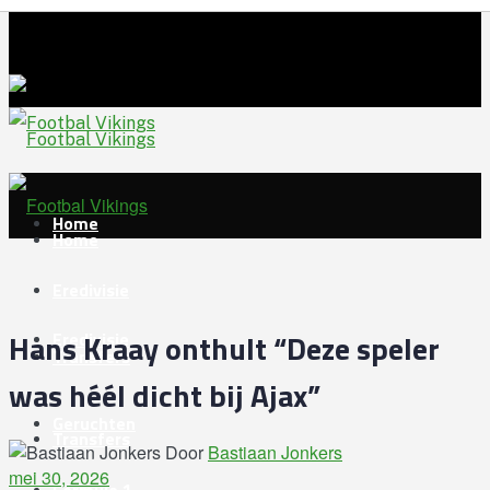
Home
Home
Eredivisie
Hans Kraay onthult “Deze speler
Eredivisie
Transfers
was héél dicht bij Ajax”
Geruchten
Transfers
Door
Bastiaan Jonkers
mei 30, 2026