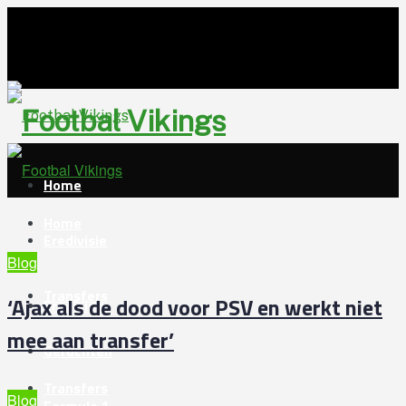
Footbal Vikin
Home
Home
Eredivisie
Blog
Transfers
‘Ajax als de dood voor PSV en werkt niet
Eredivisie
mee aan transfer’
Geruchten
Transfers
Blog