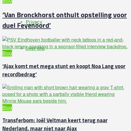
Blog
‘Van Bronckhorst onthult opstelling voor
Privacy
duel Feyenoord’
Over ons
Blog
‘Ajax komt met mega stunt en koopt Noa Lang voor
recordbedrag’
Blog
Transferbom: Joël Veltman keert terug naar
Nederland, maar niet naar Ajax