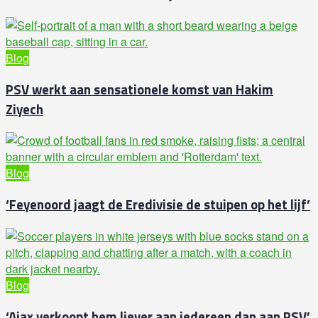
Blog
PSV werkt aan sensationele komst van Hakim
Ziyech
Blog
‘Feyenoord jaagt de Eredivisie de stuipen op het lijf’
Blog
‘Ajax verkoopt hem liever aan iedereen dan aan PSV’