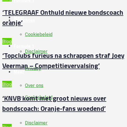
Formule 1
‘TELEGRAAF Onthuld nieuwe bondscoach
Meer
Geruchten
oranje’
Cookiebeleid
Blog
Formule 1
Disclaimer
‘Topclubs furieus na schrappen straf Joey
Veerman – Competitievervalsing’
Privacy
Meer
Blog
Over ons
‘KNVB komt met groot nieuws over
Cookiebeleid
bondscoach: Oranje-fans woedend’
Disclaimer