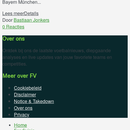
Bayern München...
Lees meer
Details
Door
Bastiaan Jonkers
0 Reacties
Over ons
Ontdek bij ons de laatste voetbalnieuws, diepgaande
analyses en live updates van jouw favoriete teams en
competities.
Meer over FV
Cookiebeleid
Disclaimer
Notice & Takedown
Over ons
Privacy
Home